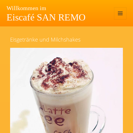
Willkommen im
Eiscafé SAN REMO
MENÜ
UND
WIDGETS
Eisgetränke und Milchshakes